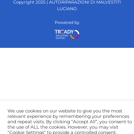
o
Copyright 2025 |
AUTORIPARAZIONI DI MALVESTITI
o
LUCIANO
k
Powered by
We use cookies on our website to give you the most
relevant experience by remembering your preferences
and repeat visits. By clicking “Accept All”, you consent to
the use of ALL the cookies. However, you may visit
"Cookie Settings" to provide a controlled consent.