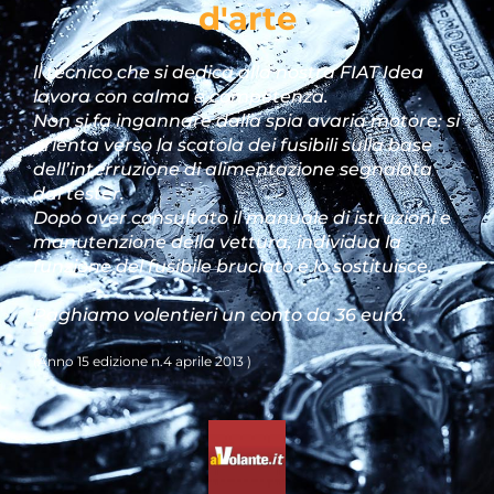
d'arte
ll tecnico che si dedica alla nostra FIAT Idea
lavora con calma e competenza.
Non si fa ingannare dalla spia avaria motore: si
orienta verso la scatola dei fusibili sulla base
dell’interruzione di alimentazione segnalata
dal tester.
Dopo aver consultato il manuale di istruzioni e
manutenzione della vettura, individua la
funzione del fusibile bruciato e lo sostituisce.
Paghiamo volentieri un conto da 36 euro.
(Anno 15 edizione n.4 aprile 2013 )