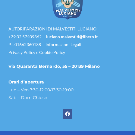
AUTORIPARAZIONI DI MALVESTITI LUCIANO
+39 02 57409362
luciano.malvestiti@libero.it
P.I. 01662360138
Informazioni Legali
Privacy Policy e Cookie Policy
Via Quaranta Bernardo, 55 – 20139 Milano
Orari d’apertura
Lun – Ven 7:30-12:00/13:30-19:00
Sab – Dom Chiuso
F
a
c
e
b