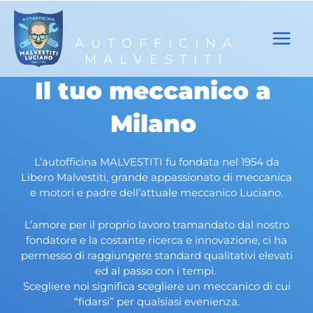
Auto Milano
Vai
al
contenuto
AUTOFFICINA
VAI
MALVESTITI
Il tuo meccanico a
Milano
L’autofficina MALVESTITI fu fondata nel 1954 da
Libero Malvestiti, grande appassionato di meccanica
e motori e padre dell’attuale meccanico Luciano.
L’amore per il proprio lavoro tramandato dal nostro
fondatore e la costante ricerca e innovazione, ci ha
permesso di raggiungere standard qualitativi elevati
ed al passo con i tempi.
Scegliere noi significa scegliere un meccanico di cui
“fidarsi” per qualsiasi evenienza.